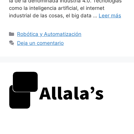
la de la denominada Industria 4.0. Tecnologías
como la inteligencia artificial, el internet
industrial de las cosas, el big data …
Leer más
Categorías
Robótica y Automatización
Deja un comentario