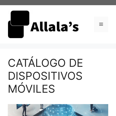
Saltar
al
contenido
Menú
CATÁLOGO DE
DISPOSITIVOS
MÓVILES